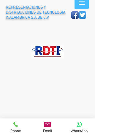
REPRESENTACIONES Y
DISTRIBUCIONES DE TECNOLOGIA
INALAMBRICA S.A DE C.V
© 2026 RDTI, S.A DE C.V.
Phone
Email
WhatsApp
ENRIQUE REBSAMEN #629, COL. DEL