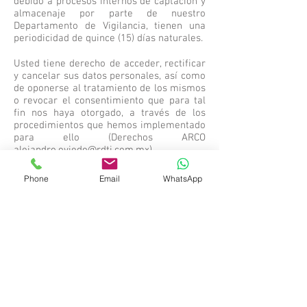
debido a procesos internos de captación y
almacenaje por parte de nuestro
Departamento de Vigilancia, tienen una
periodicidad de quince (15) días naturales.
Usted tiene derecho de acceder, rectificar
y cancelar sus datos personales, así como
de oponerse al tratamiento de los mismos
o revocar el consentimiento que para tal
fin nos haya otorgado, a través de los
procedimientos que hemos implementado
para ello (Derechos ARCO
alejandro.oviedo@rdti.com.mx
).
Para limitar el uso y divulgación de sus
datos personales, usted puede presentar,
Phone
Email
WhatsApp
previa acreditación de su identidad, su
solicitud en los términos legales
conducentes, dirigida al Asesor Jurídico en
nuestro
domicilio
alejandro.oviedo@rdti.com.mx
.
DOC 5.1 001RDTI REV. 004 FECHA REV.
22/10/2015.
Si requiere mayor información puede