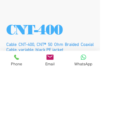
CNT-400
Cable CNT-400, CNT® 50 Ohm Braided Coaxial
Cable, variable, black PE jacket
Phone
Email
WhatsApp
CNT-400
DATA SHEET
SPECIFICATIONS
© 2026 RDTI, S.A DE C.V.
ENRIQUE REBSAMEN #629, COL. DEL
VALLE, CIUDAD DE MÉXICO, C.P.03100
TEL:
55438923
,
55438174
ventas@rdti.com.mx
alejandro.novoa@rdti.com.mx
veronica.sanchez@rdti.com.mx