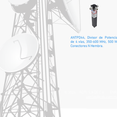
ANTPD44, Divisor de Potenci
de 4 vías, 350-600 MHz, 500 W
Conectores N Hembra.
© 2026 RDTI, S.A DE C.V. ENRIQUE 
ventas@rdti.com.m