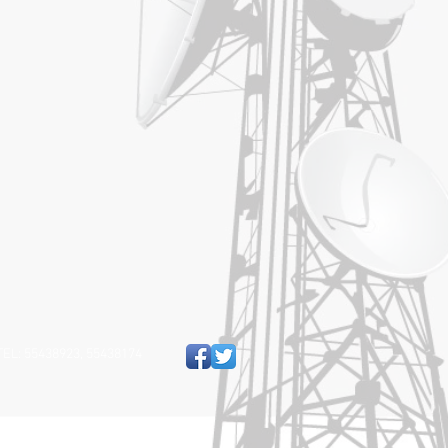
: 55438923, 55438174