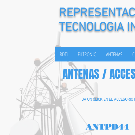
REPRESENTACI
TECNOLOGIA I
RDTI
FILTRONIC
ANTENAS
C
ANTENAS / ACCE
DA UN CLICK EN EL ACCESORIO
ANTPD44