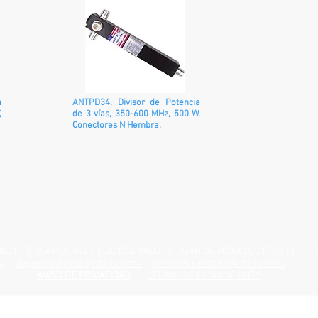
a
ANTPD34, Divisor de Potencia
,
de 3 vías, 350-600 MHz, 500 W,
Conectores N Hembra.
REBSAMEN #629, COL. DEL VALLE, CIUDAD DE MÉXICO, C.P.03100 TEL
x
alejandro.novoa@rdti.com.mx
veronica.sanchez@rdti.com.mx
AVISO DE PRIVACIDAD
TERMINOS Y CONDICIONES