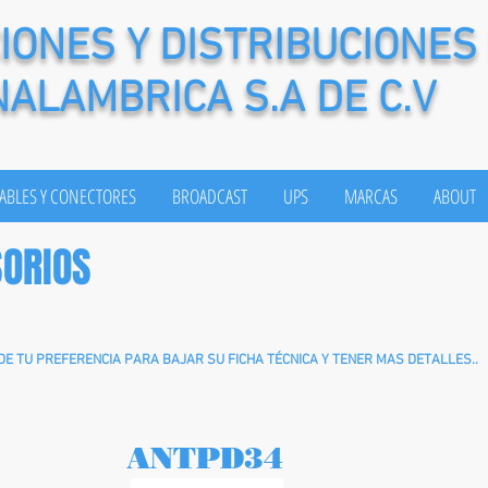
ONES Y DISTRIBUCIONES
NALAMBRICA S.A DE C.V
ABLES Y CONECTORES
BROADCAST
UPS
MARCAS
ABOUT
SORIOS
 DE TU PREFERENCIA PARA BAJAR SU FICHA TÉCNICA Y TENER MAS DETALLES..
ANTPD34